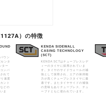
（K1127A）の特徴
POUND
KENDA SIDEWALL
CASING TECHNOLOGY
(SCT)
ンパウン
O(センタ
KENDA SCTはチューブレスレデ
センター
ィーのタイヤに採用されていま
るコンパ
す。タイヤのサイドウォールの補
形されて
強として採用され、エアの保持能
がり速度
力が高くチューブレスタイヤに最
スカント
適です。またタイヤサイドの補強
用などの
の意味もありチューブレス、チュ
ていま
ーブドともに使われています。