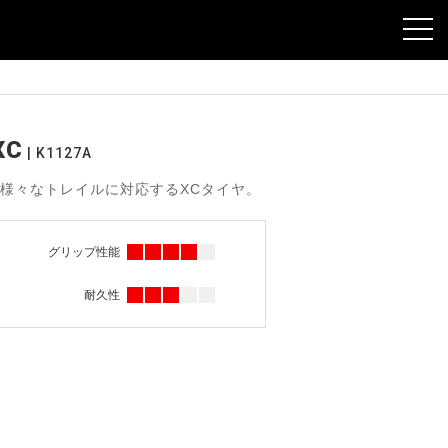
toggl
navig
XC
K1127A
様々なトレイルに対応するXCタイヤ。
グリップ性能
耐久性