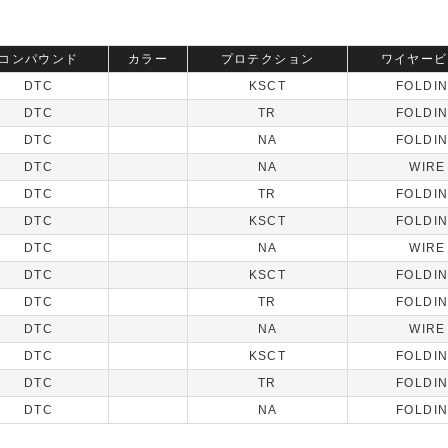
コンパウンド
カラー
プロテクション
ワイヤービ
DTC
KSCT
FOLDI
DTC
TR
FOLDI
DTC
NA
FOLDI
DTC
NA
WIRE
DTC
TR
FOLDI
DTC
KSCT
FOLDI
DTC
NA
WIRE
DTC
KSCT
FOLDI
DTC
TR
FOLDI
DTC
NA
WIRE
DTC
KSCT
FOLDI
DTC
TR
FOLDI
DTC
NA
FOLDI