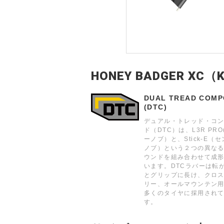
HONEY BADGER XC
DUAL TREAD COM
(DTC)
デュアル・トレッド・コ
ド（DTC）は、L3R PR
ーノブ）と、Stick-E（
ノブ）という２つの異な
ウンドを組み合わせて成
います。DTCラバーは転
とグリップに長け、クロ
リー、オールマウンテン
多くのタイヤに採用され
す。