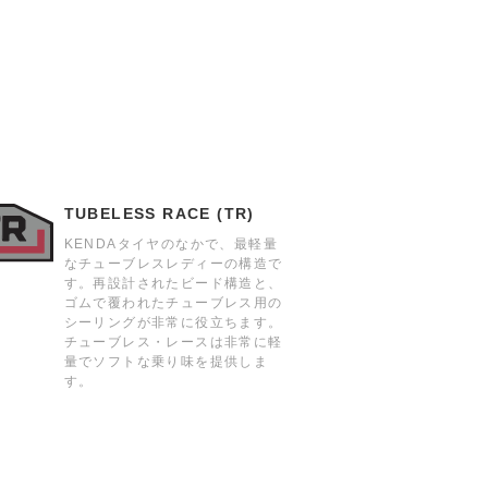
TUBELESS RACE (TR)
KENDAタイヤのなかで、最軽量
なチューブレスレディーの構造で
す。再設計されたビード構造と、
ゴムで覆われたチューブレス用の
シーリングが非常に役立ちます。
チューブレス・レースは非常に軽
量でソフトな乗り味を提供しま
す。