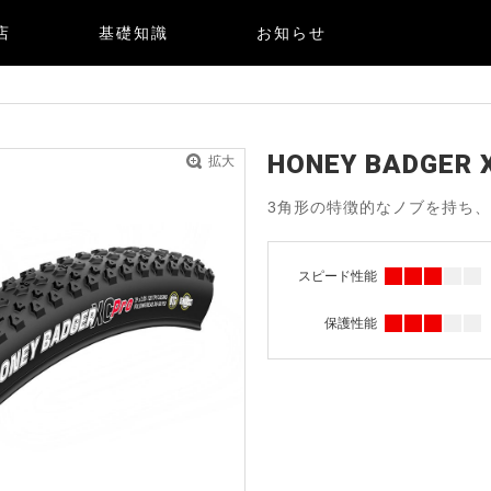
店
基礎知識
お知らせ
HONEY BADGER 
拡大
3角形の特徴的なノブを持ち、
スピード性能
保護性能