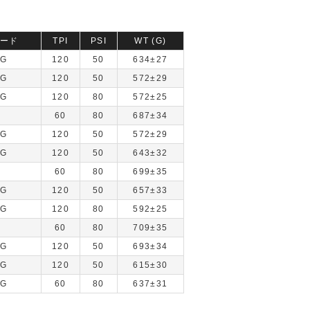
ード
TPI
PSI
WT (G)
NG
120
50
634±27
NG
120
50
572±29
NG
120
80
572±25
60
80
687±34
NG
120
50
572±29
NG
120
50
643±32
60
80
699±35
NG
120
50
657±33
NG
120
80
592±25
60
80
709±35
NG
120
50
693±34
NG
120
50
615±30
NG
60
80
637±31