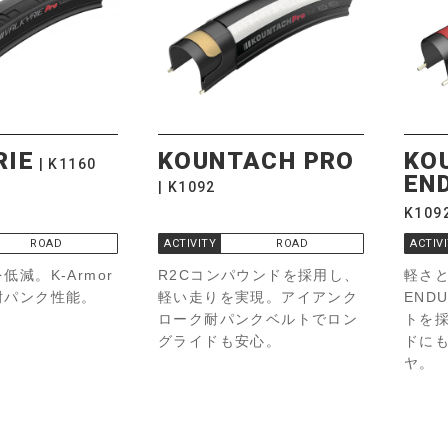
RIE
KOUNTACH PRO
KO
K1160
EN
K1092
K109
ROAD
ACTIVITY
ROAD
ACTIV
低減。K-Armor
R2Cコンパウンドを採用し、
軽さ
耐パンク性能。
軽い走りを実現。アイアンク
END
ローク耐パンクベルトでロン
トを
グライドも安心。
ドにも
ヤ。