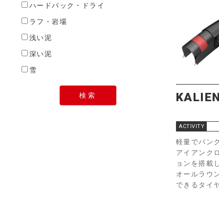
ハードパック・ドライ
ラフ・岩場
浅い泥
深い泥
雪
KALIE
ACTIVITY
軽量でパン
アイアンク
ョンを搭載
オールラウ
できるタイ