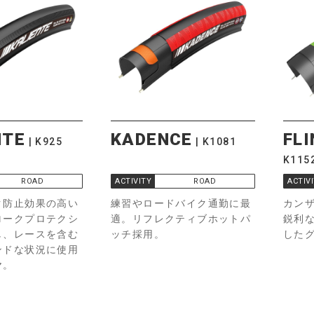
NTE
KADENCE
FL
K925
K1081
K115
ROAD
ACTIVITY
ROAD
ACTIV
ク防止効果の高い
練習やロードバイク通勤に最
カン
ロークプロテクシ
適。リフレクティブホットパ
鋭利
し、レースを含む
ッチ採用。
した
ンドな状況に使用
ヤ。