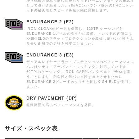
がり抵抗と優れた耐久性をもったトレーニングタイヤの完成形
として設計されました。70sAコンパウンド採用のHRCはトレ
ッドの耐久性とスピードを最大限に発揮します。
ENDURANCE 2 (E2)
IRON CLOAKがビードを保護し、120TPIケーシングを
ENDURANCE 1レベルのタイヤに装備。トレッドの内側には
K-SHIELDのフラットプロテクションを装備し耐パンク性とよ
り長い距離での走行を可能にしました。
ENDURANCE 3 (E3)
デュアルレイヤーフラットプロテクションのパフォーマンスレ
ベルはシティ・アーバン・トレッキングに対応しています。
60TPIのケーシングにIRON CAP耐パンクベルトで全体を覆
うことにより、耐久性と耐パンク性を向上させるために
ENDURANCE 2グレードのタイヤと同じK-SHIELDを使用し
ました。
DRY PAVEMENT (DP)
乾燥路面で高いパフォーマンスを発揮。
サイズ・スペック表