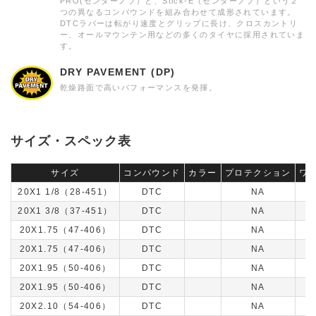
PRO(センターノブ）と、Stick-E（センターノブ）という２
つの異なるコンパウンドを組み合わせて成形されています。
DTCラバーは転がり速度とグリップに長け、クロスカントリ
ー、オールマウンテン用などの多くのタイヤに採用されていま
す。
DRY PAVEMENT (DP)
乾燥路面で高いパフォーマンスを発揮。
サイズ・スペック表
サイズ
コンパウンド
カラー
プロテクション
ワ
20X1 1/8（28-451）
DTC
NA
20X1 3/8（37-451）
DTC
NA
20X1.75（47-406）
DTC
NA
20X1.75（47-406）
DTC
NA
20X1.95（50-406）
DTC
NA
20X1.95（50-406）
DTC
NA
20X2.10（54-406）
DTC
NA