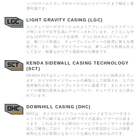
ッパのワールドカップやローカルなバイクパークまで幅広く使
用可能です。
LIGHT GRAVITY CASING (LGC)
エンデューローやダウンヒルのようアグレッシブなライディン
グ時にタイヤを守る為にデザインされています。とてもしなや
かな120TPIケーシングを採用。３つに分かれたケーシング
は、耐パンク性能と、チューブレスレディーの使用に耐える構
造です。また、強いサイドウォールは、耐リム打ち性能も向上
しており、軽量ながら下り競技向けの構造です。
KENDA SIDEWALL CASING TECHNOLOGY
(SCT)
KENDA SCTはチューブレスレディーのタイヤに採用されてい
ます。タイヤのサイドウォールの補強として採用され、エアの
保持能力が高くチューブレスタイヤに最適です。またタイヤサ
イドの補強の意味もありチューブレス、チューブドともに使わ
れています。
DOWNHILL CASING (DHC)
DHCは、タイヤのサイドウォールをビードまでカバーするト
レッドの下に織り込んだCAPプライの追加レイヤーから始ま
ります。これはタイヤ上部のビードにブチルインサートを組み
込んで補強しており、サイドウォールの安定性とリムの保護、
鋭利なものが原因となるパンクを減らすためのものです。