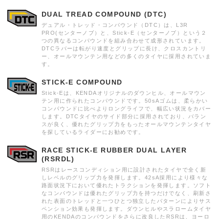
DUAL TREAD COMPOUND (DTC)
デュアル・トレッド・コンパウンド（DTC）は、L3R
PRO(センターノブ）と、Stick-E（センターノブ）という２
つの異なるコンパウンドを組み合わせて成形されています。
DTCラバーは転がり速度とグリップに長け、クロスカントリ
ー、オールマウンテン用などの多くのタイヤに採用されていま
す。
STICK-E COMPOUND
Stick-Eは、KENDAオリジナルのダウンヒル、オールマウン
テン用に作られたコンパウンドです。50sAゴムは、柔らかい
コンパウンドに比べよりロングライフで、幅広い状況をカバー
します。DTCタイヤのサイド部分に採用されており、バラン
スが良く、優れたグリップ力をもったオールマウンテンタイヤ
を探しているライダーにお勧めです。
RACE STICK-E RUBBER DUAL LAYER
(RSRDL)
RSRはレースコンディション用に設計されたタイヤで全く新
しレベルのグリップ力を発揮します。42sA採用により様々な
路面状況下において優れたトラクションを発揮します。ソフト
なコンパウンドは優れたグリップ力を持つだけでなく、刷新さ
れた表面のトレッドと一つひとつ独立したパターンによりサス
ペンション効果も発揮します。ダウンヒルやスラロームタイヤ
用のKENDAのコンパウンドをさらに改良したRSRは、ヨーロ