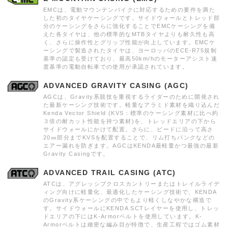
EMCは、電動マウンテンバイクに対応するための要件を満た
した初のタイヤケーシングです。サイドウォールとトレッド部
分のケーシングをさらに強化することでEMCケーシングを備
えた各タイヤは、他の標準的なMTBタイヤよりも耐久性も高
く、さらに操作性とグリップ性能が向上しています。EMCケ
ーシングで製造されたタイヤは、ヨーロッパのECE-R75規制
基準の認定も受けており、最高50km/hのモーターアシスト速
度基準の電動自転車での使用が承認されています。
ADVANCED GRAVITY CASING (AGC)
AGCは、Gravity系競技を重視するライダーのために開発され
た最新ケーシング技術です。軽量なアラミド素材を織り込んだ
Kenda Vector Shield (KVS：標準のケーシング素材に比べ約
３倍の耐カット性能を持つ素材)を、トレッドエリアの下から
サイドウォールにかけて配置。さらに、ビードに沿って高さ
20㎜部分までKVSを配置することで、リム打ちパンクなどの
エアー漏れを防ぎます。AGCはKENDA最軽量かつ最強の最新
Gravity Casingです。
ADVANCED TRAIL CASING (ATC)
ATCは、アグレッシブクロスカントリーまたはトレイルライデ
ィング向けに軽量化、最適化したケーシング技術で、KENDA
のGravity系ケーシングの中でもより軽くしなやかな構造で
す。サイドウォールにKENDA SCTレイヤーを使用し、トレッ
ドエリアの下にはK-Armorベルトを使用しています。K-
Armorベルトは緻密な編み目が特徴で、生産工程ではゴム素材