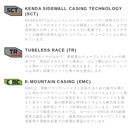
KENDA SIDEWALL CASING TECHNOLOGY
(SCT)
KENDA SCTはチューブレスレディーのタイヤに採用されてい
ます。タイヤのサイドウォールの補強として採用され、エアの
保持能力が高くチューブレスタイヤに最適です。またタイヤサ
イドの補強の意味もありチューブレス、チューブドともに使わ
れています。
TUBELESS RACE (TR)
KENDAタイヤのなかで、最軽量なチューブレスレディーの構
造です。再設計されたビード構造と、ゴムで覆われたチューブ
レス用のシーリングが非常に役立ちます。チューブレス・レー
スは非常に軽量でソフトな乗り味を提供します。
E-MOUNTAIN CASING (EMC)
EMCは、電動マウンテンバイクに対応するための要件を満た
した初のタイヤケーシングです。サイドウォールとトレッド部
分のケーシングをさらに強化することでEMCケーシングを備
えた各タイヤは、他の標準的なMTBタイヤよりも耐久性も高
く、さらに操作性とグリップ性能が向上しています。EMCケ
ーシングで製造されたタイヤは、ヨーロッパのECE-R75規制
基準の認定も受けており、最高50km/hのモーターアシスト速
度基準の電動自転車での使用が承認されています。