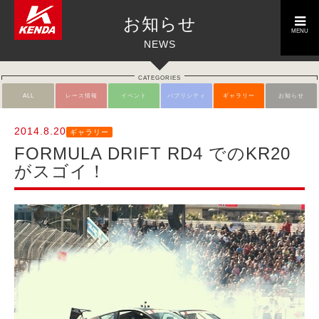
toggle
お知らせ
navigation
MENU
NEWS
CATEGORIES
ALL
レース情報
イベント
パブリシティ
ギャラリー
お知らせ
2014.8.20
ギャラリー
FORMULA DRIFT RD4 でのKR20
がスゴイ！