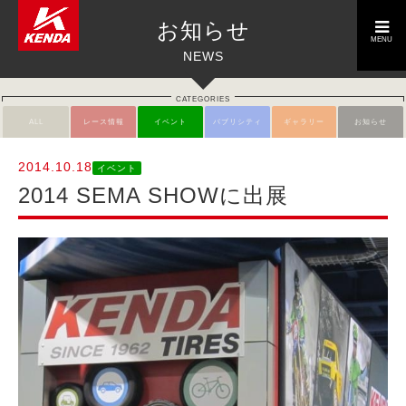
toggle
お知らせ
navigation
MENU
NEWS
CATEGORIES
ALL
レース情報
イベント
パブリシティ
ギャラリー
お知らせ
2014.10.18
イベント
2014 SEMA SHOWに出展