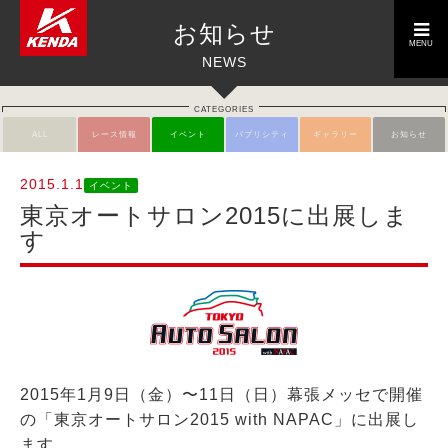
toggle
お知らせ
navigation
MENU
NEWS
CATEGORIES
ALL
レース情報
イベント
パブリシティ
ギャラリー
お知らせ
2015.1.1
イベント
東京オートサロン2015に出展しま
す
2015年1月9日（金）〜11日（日）幕張メッセで開催
の「東京オートサロン2015 with NAPAC」に出展し
ます。