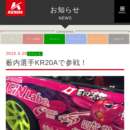
toggle
お知らせ
navigation
MENU
NEWS
CATEGORIES
ALL
レース情報
イベント
パブリシティ
ギャラリー
お知らせ
2015.4.20
イベント
薮内選手KR20Aで参戦！