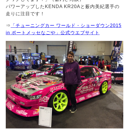
パワーアップしたKENDA KR20Aと薮内美紀選手の
走りに注目です！
⇒
「チューニングカー ワールド・ショーダウン2015
in ポートメッセなごや」公式ウエブサイト