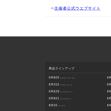
⇒
主催者公式ウエブサイト
商品ラインアップ
KR605
K
EMERA SUV 605
KR202
K
KENETICA 4S
KR629
K
KLEVER M/T2
KR601
K
KLEVER R/T
KR20
K
KAISER