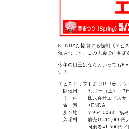
KENDA
が協賛する恒例《エビス
催されます。この大会では参加者
今年の目玉はなんといってもK
い！
エビスドリフトまつり《春まつ
開催日： 5月2日（土）・3
主 催： 株式会社エビスサ
協 賛：
KENDA
所在地： 〒964-0088 福島県
入場料： 前売り=15,000円／当
同乗者=1,500円／同乗