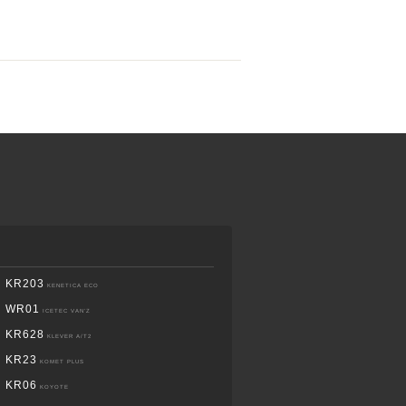
KR203
KENETICA ECO
WR01
ICETEC VAN’Z
KR628
KLEVER A/T2
KR23
KOMET PLUS
KR06
KOYOTE