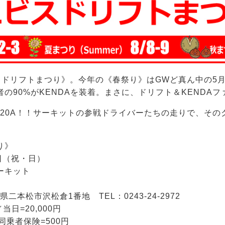
ドリフトまつり》。今年の《春祭り》はGWど真ん中の5月
の90%が
KENDA
を装着。まさに、ドリフト＆
KENDA
フ
R20A！！サーキットの参戦ドライバーたちの走りで、その
り》
日（祝・日）
ーキット
二本松市沢松倉1番地 TEL：0243-24-2972
日=20,000円
者保険=500円