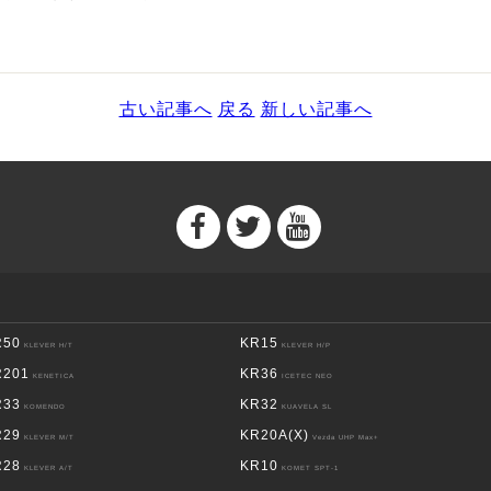
古い記事へ
戻る
新しい記事へ
R50
KR15
KLEVER H/T
KLEVER H/P
R201
KR36
KENETICA
ICETEC NEO
R33
KR32
KOMENDO
KUAVELA SL
R29
KR20A(X)
KLEVER M/T
Vezda UHP Max+
R28
KR10
KLEVER A/T
KOMET SPT-1