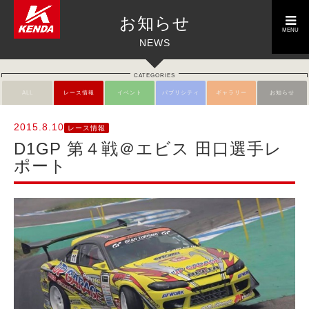
toggle
お知らせ
navigation
MENU
NEWS
CATEGORIES
ALL
レース情報
イベント
パブリシティ
ギャラリー
お知らせ
2015.8.10
レース情報
D1GP 第４戦＠エビス 田口選手レ
ポート