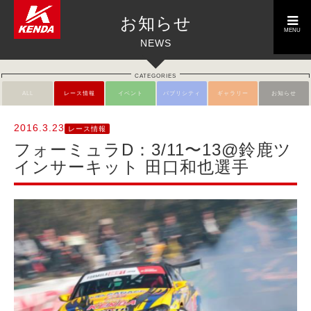
toggle
お知らせ
navigation
MENU
NEWS
CATEGORIES
ALL
レース情報
イベント
パブリシティ
ギャラリー
お知らせ
2016.3.23
レース情報
フォーミュラD：3/11〜13@鈴鹿ツ
インサーキット 田口和也選手