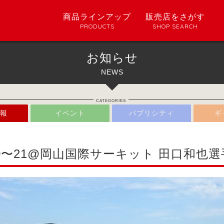
商品ラインアップ
販売店をさがす
PRODUCTS
SHOP SEARCH
お知らせ
NEWS
CATEGORIES
報
イベント
パブリシティ
ギ
0〜21@岡山国際サーキット 田口和也選