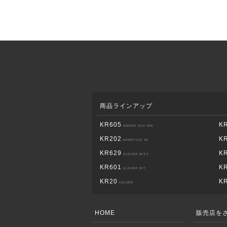
商品ラインアップ
KR605
K
EMERA SUV 605
KR202
K
KENETICA 4S
KR629
K
KLEVER M/T2
KR601
K
KLEVER R/T
KR20
K
KAISER
HOME
販売店を