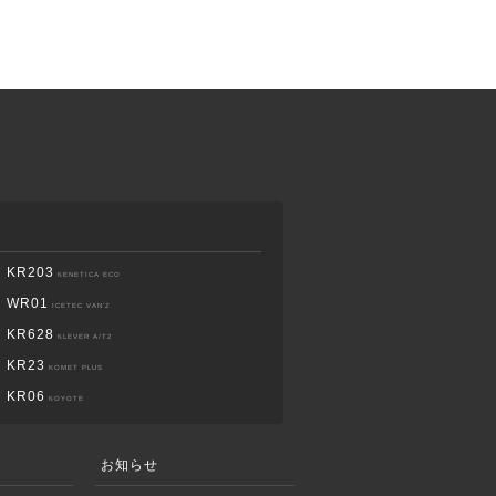
KR203
KENETICA ECO
WR01
ICETEC VAN’Z
KR628
KLEVER A/T2
KR23
KOMET PLUS
KR06
KOYOTE
お知らせ