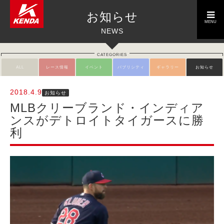
toggle
お知らせ
navigation
MENU
NEWS
CATEGORIES
ALL
レース情報
イベント
パブリシティ
ギャラリー
お知らせ
2018.4.9
お知らせ
MLBクリーブランド・インディア
ンスがデトロイトタイガースに勝
利