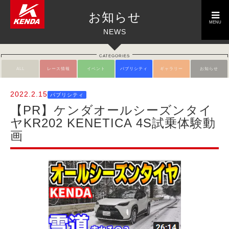
toggle
お知らせ
navigation
MENU
NEWS
CATEGORIES
ALL
レース情報
イベント
パブリシティ
ギャラリー
お知らせ
2022.2.15
パブリシティ
【PR】ケンダオールシーズンタイ
ヤKR202 KENETICA 4S試乗体験動
画