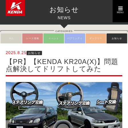
toggle
お知らせ
navigation
MENU
NEWS
CATEGORIES
ALL
レース情報
イベント
パブリシティ
ギャラリー
お知らせ
2025.8.25
お知らせ
【PR】【KENDA KR20A(X)】問題
点解決してドリフトしてみた