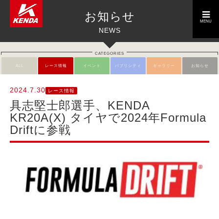
toggle
お知らせ
navigation
MENU
NEWS
CATEGORIES
ALL
レース情報
イベント
パブリシティ
ギャラリー
お知らせ
2024.7.30
レース情報
具志堅士郎選手、KENDA
KR20A(X) タイヤで2024年Formula
Driftに参戦