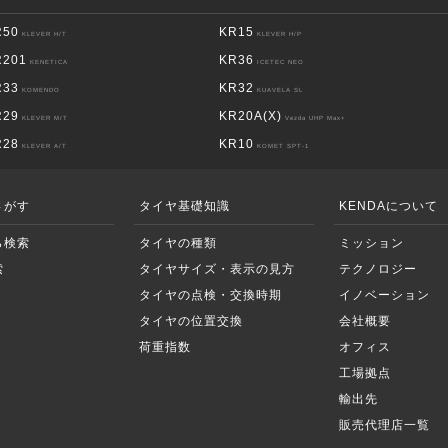
R50
KR15
KLEVER H/T
KLEVER H/P
R201
KR36
KENETICA
ICETEC NEO
R33
KR32
KOMENDO
KUAVELA SL
R29
KR20A(X)
KLEVER M/T
Vezda UHP Max+
R28
KR10
KLEVER A/T
KOMET SPT-1
さがす
タイヤ基礎知識
KENDAについて
ら検索
タイヤの種類
ミッション
索
タイヤサイズ・表示の見方
テクノロジー
タイヤの点検・交換時期
イノベーション
タイヤの位置交換
会社概要
荷重指数
オフィス
工場拠点
輸出先
販売代理店一覧