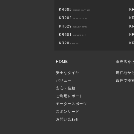
KR605
K
EMERA SUV 605
KR202
K
KENETICA 4S
KR629
K
KLEVER M/T2
KR601
K
KLEVER R/T
KR20
K
KAISER
HOME
販売店を
安全なタイヤ
現在地か
バリュー
条件で検
安心・信頼
ご利用レポート
モータースポーツ
スポンサード
お問い合わせ