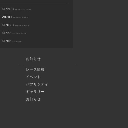
KR203
KENETICA ECO
WR01
ICETEC VAN’Z
KR628
KLEVER A/T2
KR23
KOMET PLUS
KR06
KOYOTE
お知らせ
レース情報
イベント
パブリシティ
ギャラリー
お知らせ