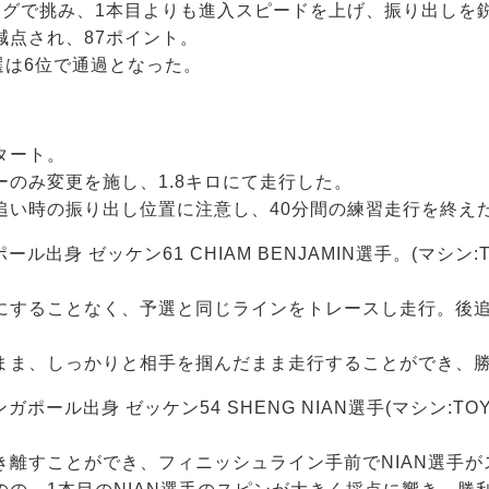
ングで挑み、1本目よりも進入スピードを上げ、振り出しを
減点され、87ポイント。
選は6位で通過となった。
タート。
のみ変更を施し、1.8キロにて走行した。
追い時の振り出し位置に注意し、40分間の練習走行を終え
ル出身 ゼッケン61 CHIAM BENJAMIN選手。(マシン:T
)。
することなく、予選と同じラインをトレースし走行。後追い
まま、しっかりと相手を掴んだまま走行することができ、
ポール出身 ゼッケン54 SHENG NIAN選手(マシン:TOY
)。
き離すことができ、フィニッシュライン手前でNIAN選手が