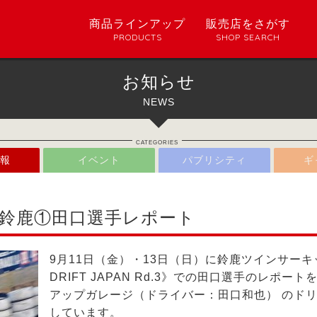
商品ラインアップ
販売店をさがす
PRODUCTS
SHOP SEARCH
お知らせ
NEWS
CATEGORIES
報
イベント
パブリシティ
ギ
＠鈴鹿①田口選手レポート
9月11日（金）・13日（日）に鈴鹿ツインサーキ
DRIFT JAPAN Rd.3》での田口選手のレポー
アップガレージ
（ドライバー：田口和也） のド
しています。