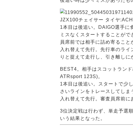
後追い時は少々ミスがあったもの
JZX100チェイサー タイヤ:ACHILL
1本目は後追い。DAIGO選手
ミスなくスタートすることがで
員席前では相手に詰め寄ること
入れ替えて先行。先行車のライ
りと捉えて走行し、引き離しに
BEST4。相手はスコットランド出身
ATRsport 123S)。
1本目は後追い。スタートで少
さいラインをトレースしてしまう
入れ替えて先行。審査員席前にお
3位決定戦は行わず、単走予選順
いう結果となった。