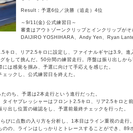
Result：予選6位／決勝（追走）4位
～9/11(金) 公式練習日～
審査はアウトゾーンクリップとインクリップがそ
DAIJIRO YOSHIHARA、Andy Yen、Ryan 
。
.5キロ、リア2.5キロに設定し、ファイナルギヤは3.9。
ングをして挑んだ。50分間の練習走行。序盤は振り出しか
際には感覚を掴み、予選に向けて手応えを感じた。
チェックし、公式練習日を終えた。
ったのち、予選は2本走行という進行だった。
タイヤプレッシャーはフロント2.5キロ、リア2.5キロと
振り出し位置の確認をし、予選前最終チェックを行った。
ならびに点数の入り方を分析し、1本目はライン重視の走行
ものの、ラインはしっかりとトレースすることができ、89