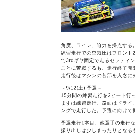
角度、ライン、迫力を採点する
練習走行での空気圧はフロント2
で3rdギヤ固定で走るセッティ
ことに苦戦するも、走行終了間
走行後はマシンの各部を入念に
～9/12(土) 予選～
15分間の練習走行を2ヒート行
まずは練習走行。路面はドライ。
ングで走行した。予選に向けて
予選走行1本目。他選手の走行
振り出しは少しまったりとなる