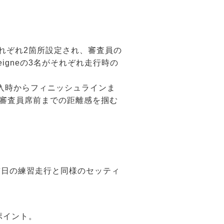
れぞれ2箇所設定され、審査員の
Lanteigneの3名がそれぞれ走行時の
進入時からフィニッシュラインま
ら審査員席前までの距離感を掴む
前日の練習走行と同様のセッティ
。
ポイント。