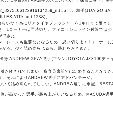
の、1本目のNIAN選手のスピンが大きく採点に響き、勝
BEST8。相手はDAIGO SAI
ES ATRsport 123S)。
に食らいつく為にリアタイヤプレッシャーを1キロまで落とし
き、1コーナーは同時振り。フィニッシュライン付近では少
ができた。
ントレースも重要なとなるため、思い切りよく1コーナーに
かかる。少々詰め寄られるも、勝利をおさめた。
 ANDREW GRAY選手(マシン:TOYOTA JZX100チェイ
し引き離されてしまい、審査員席前では詰め寄ることができた
。それによりANDREW選手にアドバンテージ。
いて詰め寄られてしまい、ANDREW選手に軍配。BEST
位が高かった選手が勝ち上がりとなるため、MASUDA選